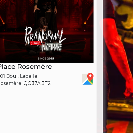
Place Rosemère
01 Boul. Labelle
osemère, QC J7A 3T2