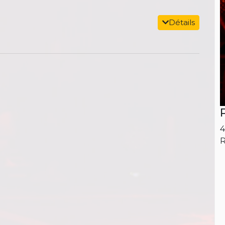
Détails
4
R