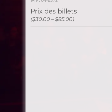
941-704-8572
.
Prix ​​des billets
($30.00 – $85.00)